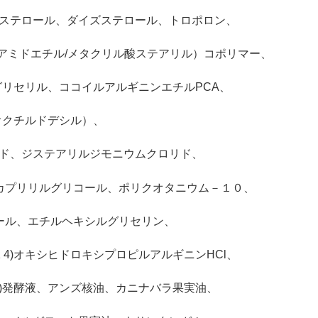
ステロール、ダイズステロール、トロポロン、
アミドエチル/メタクリル酸ステアリル）コポリマー、
グリセリル、ココイルアルギニンエチルPCA、
オクチルドデシル）、
ド、ジステアリルジモニウムクロリド、
カプリリルグリコール、ポリクオタニウム－１０、
オール、エチルヘキシルグリセリン、
,1 4)オキシヒドロキシプロピルアルギニンHCl、
)発酵液、アンズ核油、カニナバラ果実油、