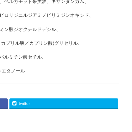
、ベルガモット果実油、キサンタンガム、
ピロリジニルジアミノピリミジンオキシド、
ミン酸ジオクチルドデシル、
（カプリル酸／カプリン酸)グリセリル、
パルミチン酸セチル、
シエタノール
twitter