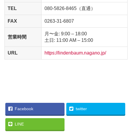
TEL
080-5826-8465（直通）
FAX
0263-31-6807
月〜金: 9:00 – 18:00
営業時間
土日: 11:00 AM – 15:00
URL
https://lindenbaum.nagano.jp/
Facebook
twitter
LINE